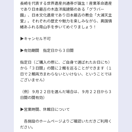
長崎を代表する世界遺産共通券が誕生！産業革命遺産
であり日本最古の木造洋風建築のある「グラバー
園」、日本文化遺産であり日本最古の教会「大浦天主
堂」。それぞれの歴史や魅力を楽しみながら、異国情
緒あふれる南山手を歩いてめぐりましょう！
▶キャンセル不可
▶有効期間 指定日から３日間
指定日（ご購入の際に、ご自身で選ばれたお日にち）
から「３日間」の間に２館を巡ることができます（１
日で２館両方まわらないといけない、ということでは
ございません）
（例）９月２２日を選んだ場合は、９月２２日から３
日間の間有効）
▶営業時間、休館日について
各施設のホームページよりご確認いただきご利用く
ださい。